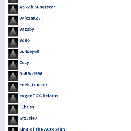
Atikah Superstar
BalczaKZST
Bazsby
BoBo
bullseye9
Cezy
DoRRu1996
edek_trucker
evgenTGX-Belarus
FChriss
Grz3sie7
King of the Autobahn