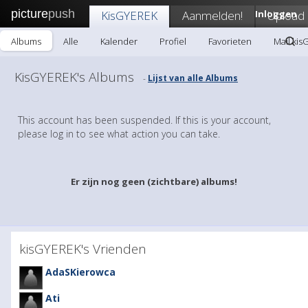
picture
push
KisGYEREK
Aanmelden!
Inloggen
Upload
Albums
Alle
Kalender
Profiel
Favorieten
Mail ki
KisGYEREK's Albums
Lijst van alle Albums
-
This account has been suspended. If this is your account,
please log in to see what action you can take.
Er zijn nog geen (zichtbare) albums!
kisGYEREK's Vrienden
AdaSKierowca
Ati