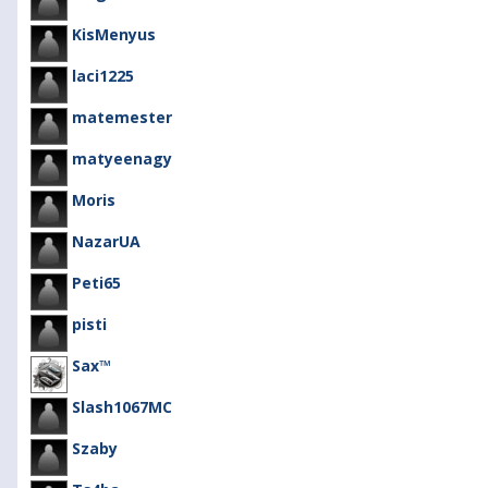
KisMenyus
laci1225
matemester
matyeenagy
Moris
NazarUA
Peti65
pisti
Sax™
Slash1067MC
Szaby